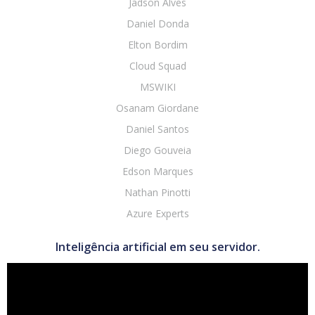
Jadson Alves
Daniel Donda
Elton Bordim
Cloud Squad
MSWIKI
Osanam Giordane
Daniel Santos
Diego Gouveia
Edson Marques
Nathan Pinotti
Azure Experts
Inteligência artificial em seu servidor.
Tocador
de
vídeo