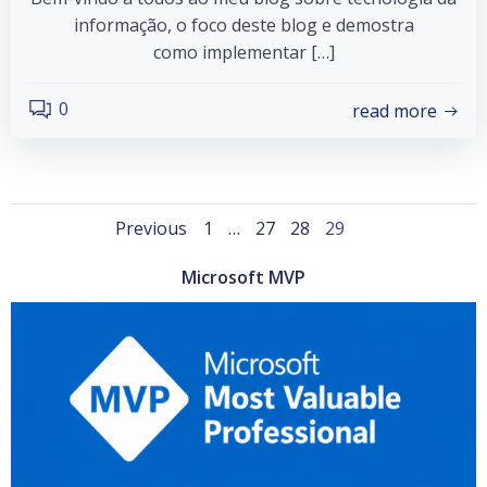
informação, o foco deste blog e demostra
como implementar […]
0
read more
Posts
Posts
Page
Page
Page
Page
Previous
1
…
27
28
29
navigation
navigation
Microsoft MVP