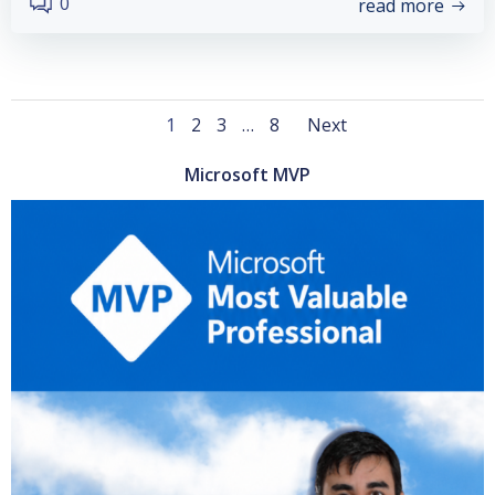
0
read more
Posts
Posts
Page
Page
Page
Page
1
2
3
…
8
Next
navigation
navigati
Microsoft MVP