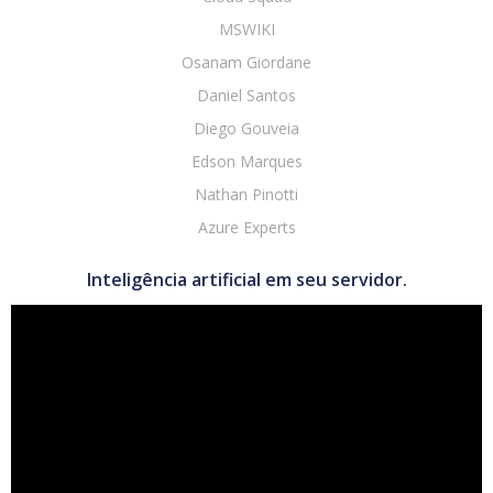
MSWIKI
Osanam Giordane
Daniel Santos
Diego Gouveia
Edson Marques
Nathan Pinotti
Azure Experts
Inteligência artificial em seu servidor.
Tocador
de
vídeo