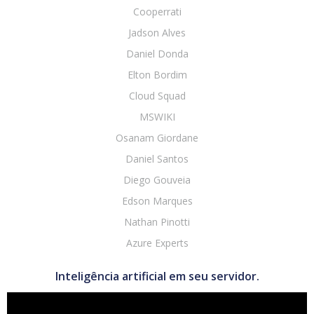
Cooperrati
Jadson Alves
Daniel Donda
Elton Bordim
Cloud Squad
MSWIKI
Osanam Giordane
Daniel Santos
Diego Gouveia
Edson Marques
Nathan Pinotti
Azure Experts
Inteligência artificial em seu servidor.
Tocador