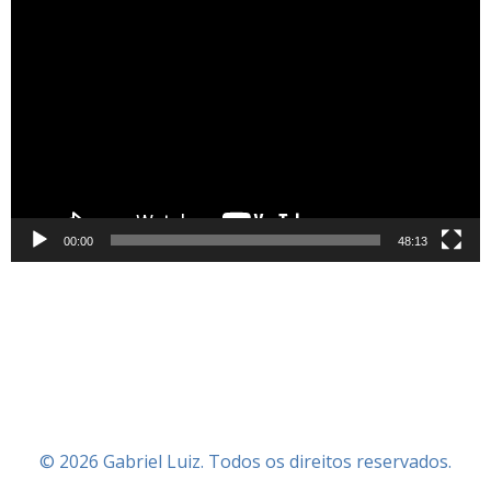
Tocador
de
vídeo
00:00
48:13
© 2026 Gabriel Luiz. Todos os direitos reservados.