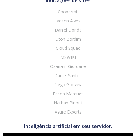
Indicações de sites
Cooperrati
Jadson Alves
Daniel Donda
Elton Bordim
Cloud Squad
MSWIKI
Osanam Giordane
Daniel Santos
Diego Gouveia
Edson Marques
Nathan Pinotti
Azure Experts
Inteligência artificial em seu servidor.