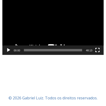
Tocador
de
vídeo
00:00
48:13
© 2026 Gabriel Luiz. Todos os direitos reservados.