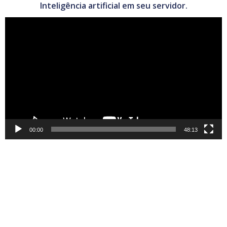
Inteligência artificial em seu servidor.
Tocador
de
vídeo
00:00
48:13