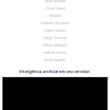
Elton Bordim
Cloud Squad
MSWIKI
Osanam Giordane
Daniel Santos
Diego Gouveia
Edson Marques
Nathan Pinotti
Azure Experts
Inteligência artificial em seu servidor.
Tocador
de
vídeo