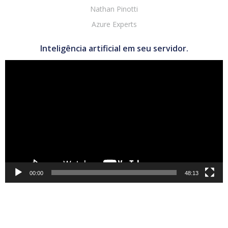
Nathan Pinotti
Azure Experts
Inteligência artificial em seu servidor.
Tocador
de
vídeo
00:00
48:13