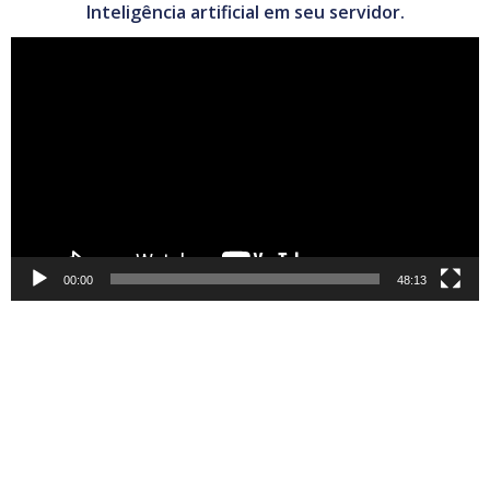
Inteligência artificial em seu servidor.
Tocador
de
vídeo
00:00
48:13