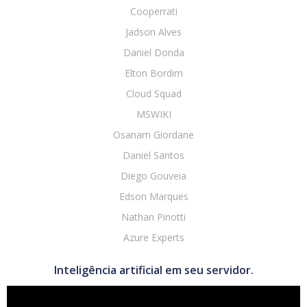
Cooperrati
Jadson Alves
Daniel Donda
Elton Bordim
Cloud Squad
MSWIKI
Osanam Giordane
Daniel Santos
Diego Gouveia
Edson Marques
Nathan Pinotti
Azure Experts
Inteligência artificial em seu servidor.
Tocador