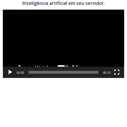
Inteligência artificial em seu servidor.
Tocador
de
vídeo
00:00
48:13