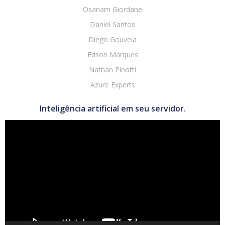
Osanam Giordane
Daniel Santos
Diego Gouveia
Edson Marques
Nathan Pinotti
Azure Experts
Inteligência artificial em seu servidor.
Tocador
de
vídeo