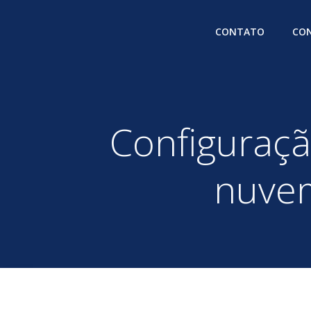
Pular
para
CONTATO
CON
o
conteúdo
Configuraçã
nuvem