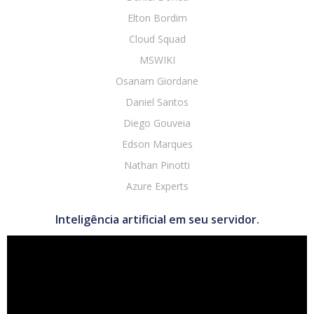
Elton Bordim
Cloud Squad
MSWIKI
Osanam Giordane
Daniel Santos
Diego Gouveia
Edson Marques
Nathan Pinotti
Azure Experts
Inteligência artificial em seu servidor.
Tocador
de
vídeo