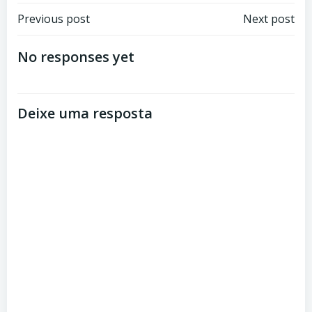
Navegação
Navegação
Previous post
Next post
de
de
No responses yet
Post
Post
Deixe uma resposta