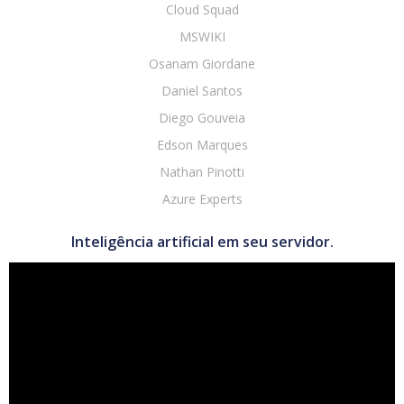
Cloud Squad
MSWIKI
Osanam Giordane
Daniel Santos
Diego Gouveia
Edson Marques
Nathan Pinotti
Azure Experts
Inteligência artificial em seu servidor.
Tocador
de
vídeo