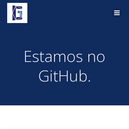
Pular
para
o
conteúdo
Estamos no
GitHub.