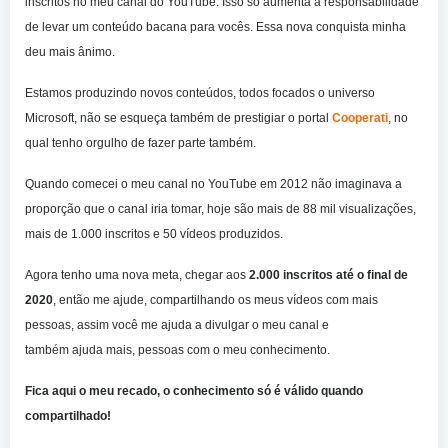
inscritos no meu canal do YouTube. Isso só aumenta a responsabilidade
de levar um conteúdo bacana para vocês. Essa nova conquista minha
deu mais ânimo.
Estamos produzindo novos conteúdos, todos focados o universo
Microsoft, não se esqueça também de prestigiar o portal
Cooperati
, no
qual tenho orgulho de fazer parte também.
Quando comecei o meu canal no YouTube em 2012 não imaginava a
proporção que o
canal
iria tomar, hoje são mais de 88 mil visualizações,
mais de
1.000
inscritos e 50 vídeos produzidos.
Agora tenho uma nova meta, chegar aos
2.000
inscritos até o final de
2020
, então me ajude, compartilhando os meus vídeos com mais
pessoas, assim você me ajuda a divulgar o meu canal e
também
ajuda
mais,
pessoas
com o meu conhecimento.
Fica aqui o meu recado, o conhecimento só é válido quando
compartilhado!