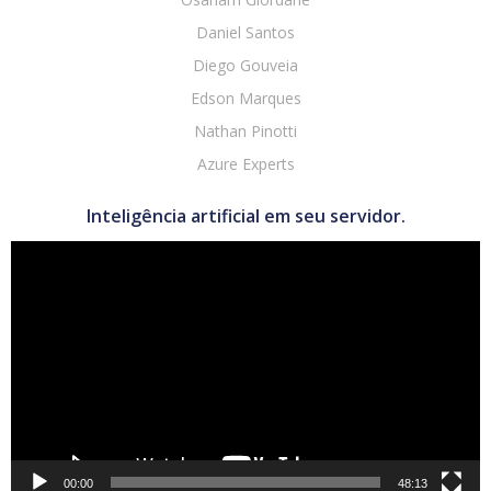
Daniel Santos
Diego Gouveia
Edson Marques
Nathan Pinotti
Azure Experts
Inteligência artificial em seu servidor.
Tocador
de
vídeo
00:00
48:13