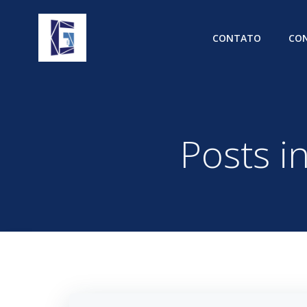
Pular
para
CONTATO
CON
o
conteúdo
Posts i