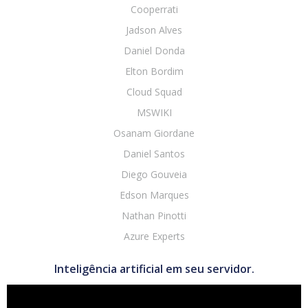
Cooperrati
Jadson Alves
Daniel Donda
Elton Bordim
Cloud Squad
MSWIKI
Osanam Giordane
Daniel Santos
Diego Gouveia
Edson Marques
Nathan Pinotti
Azure Experts
Inteligência artificial em seu servidor.
Tocador