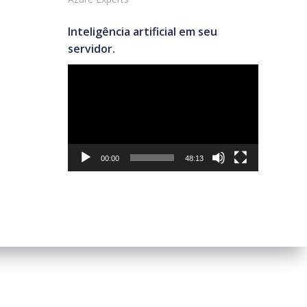
Inteligência artificial em seu
servidor.
Tocador
de
vídeo
00:00
48:13