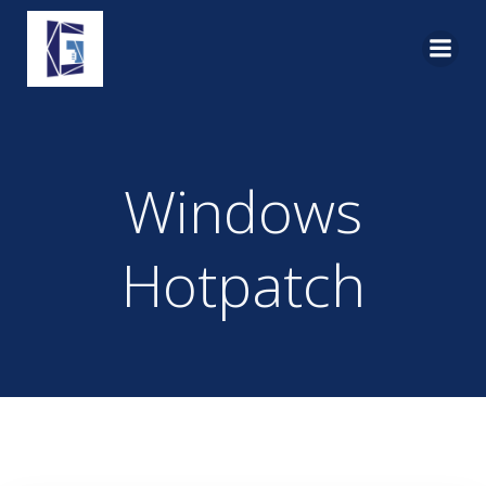
Pular
para
o
conteúdo
Windows
Hotpatch