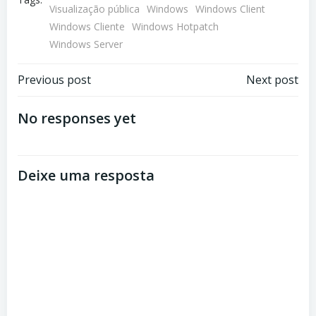
Visualização pública
Windows
Windows Client
Windows Cliente
Windows Hotpatch
Windows Server
Navegação
Navegação
Previous post
Next post
de
de
No responses yet
Post
Post
Deixe uma resposta