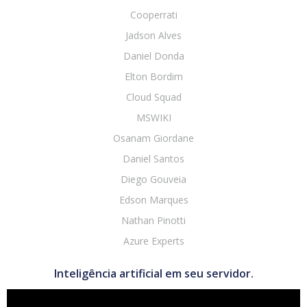
Cooperrati
Jadson Alves
Daniel Donda
Elton Bordim
Cloud Squad
MSWIKI
Osanam Giordane
Daniel Santos
Diego Gouveia
Edson Marques
Nathan Pinotti
Azure Experts
Inteligência artificial em seu servidor.
Tocador