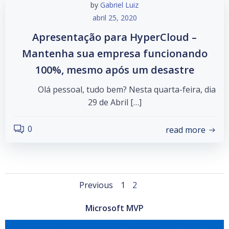
by
Gabriel Luiz
abril 25, 2020
Apresentação para HyperCloud –
Mantenha sua empresa funcionando
100%, mesmo após um desastre
Olá pessoal, tudo bem? Nesta quarta-feira, dia
29 de Abril […]
0
read more
Posts
Posts
Page
Page
Previous
1
2
navigation
navigation
Microsoft MVP