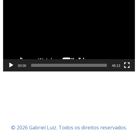
Tocador
de
vídeo
00:00
48:13
© 2026 Gabriel Luiz. Todos os direitos reservados.