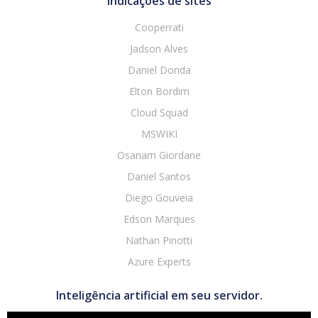
Indicações de sites
Cooperrati
Jadson Alves
Daniel Donda
Elton Bordim
Cloud Squad
MSWIKI
Osanam Giordane
Daniel Santos
Diego Gouveia
Edson Marques
Nathan Pinotti
Azure Experts
Inteligência artificial em seu servidor.