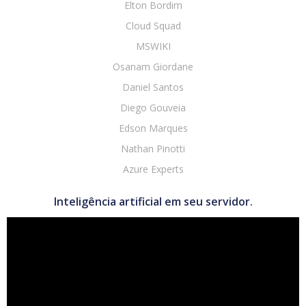
Elton Bordim
Cloud Squad
MSWIKI
Osanam Giordane
Daniel Santos
Diego Gouveia
Edson Marques
Nathan Pinotti
Azure Experts
Inteligência artificial em seu servidor.
Tocador
de
vídeo