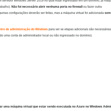
m servidor Windows Server 2019 no qual estar ingressado em um domínio, já máq
abalho).
Não foi necessário abrir nenhuma porta no firewall
ou fazer outra
lgumas configurações deverão ser feitas, mas a máquina virtual foi adicionada
sem
ntro de administração do Windows
para ver se etapas adicionais são necessárias
do uma conta de administrador local ou não ingressado no domínio).
ar uma máquina virtual que estar sendo executada no Azure no Windows Admi