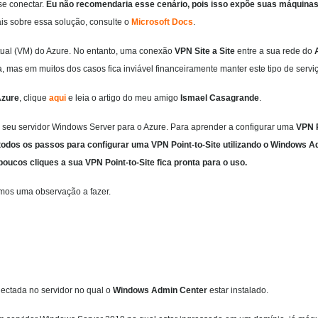
se conectar.
Eu não recomendaria esse cenário, pois isso expõe suas máquina
ais sobre essa solução, consulte o
Microsoft Docs
.
tual (VM) do Azure. No entanto, uma conexão
VPN Site a Site
entre a sua rede do
 mas em muitos dos casos fica inviável financeiramente manter este tipo de serviç
Azure
, clique
aqui
e leia o artigo do meu amigo
Ismael Casagrande
.
 seu servidor Windows Server para o Azure. Para aprender a configurar uma
VPN P
todos os passos para configurar uma VPN Point-to-Site utilizando o Windows 
ucos cliques a sua VPN Point-to-Site fica pronta para o uso.
emos uma observação a fazer.
nectada no servidor no qual o
Windows Admin Center
estar instalado.