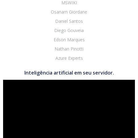
MSWIKI
Osanam Giordane
Daniel Santos
Diego Gouveia
Edson Marques
Nathan Pinotti
Azure Experts
Inteligência artificial em seu servidor.
Tocador
de
vídeo