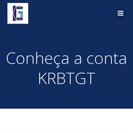
Pular
para
o
conteúdo
Conheça a conta
KRBTGT