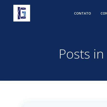
Pular
para
CONTATO
CON
o
conteúdo
Posts i