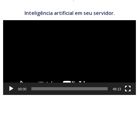
Inteligência artificial em seu servidor.
Tocador
de
vídeo
00:00
48:13