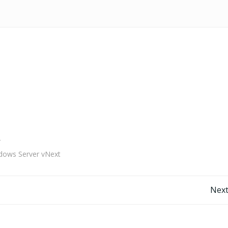
r
dows Server vNext
Navegação
Next
de