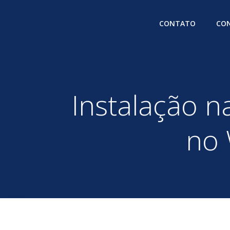
Pular
para
CONTATO
CON
o
conteúdo
Instalação 
no 