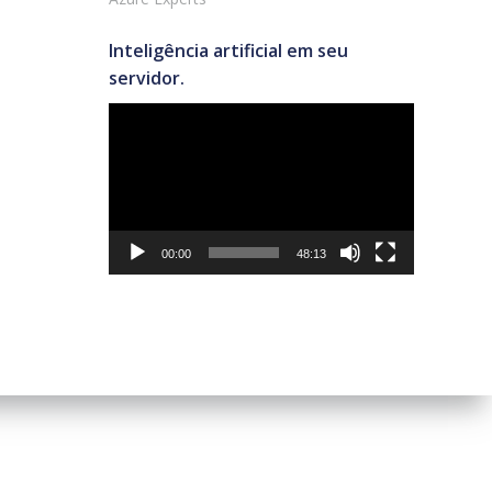
Inteligência artificial em seu
servidor.
Tocador
de
vídeo
00:00
48:13