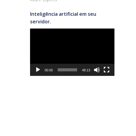
Inteligência artificial em seu
servidor.
Tocador
de
vídeo
00:00
48:13