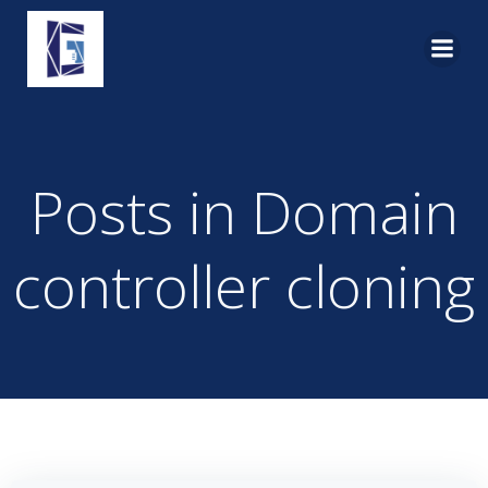
Pular
para
o
conteúdo
Posts in Domain
controller cloning