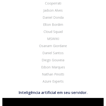
Cooperrati
Jadson Alves
Daniel Donda
Elton Bordim
Cloud Squad
MSWIKI
Osanam Giordane
Daniel Santos
Diego Gouveia
Edson Marques
Nathan Pinotti
Azure Experts
Inteligência artificial em seu servidor.
Tocador