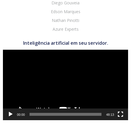
Diego Gouveia
Edson Marques
Nathan Pinotti
Azure Experts
Inteligência artificial em seu servidor.
Tocador
de
vídeo
00:00
48:13