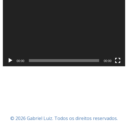
Tocador
de
vídeo
00:00
00:00
© 2026 Gabriel Luiz. Todos os direitos reservados.