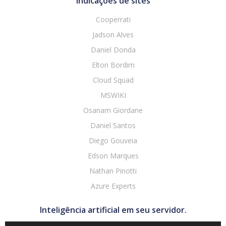
Indicações de sites
Cooperrati
Jadson Alves
Daniel Donda
Elton Bordim
Cloud Squad
MSWIKI
Osanam Giordane
Daniel Santos
Diego Gouveia
Edson Marques
Nathan Pinotti
Azure Experts
Inteligência artificial em seu servidor.