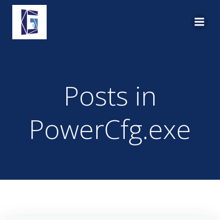
Pular
para
o
conteúdo
Posts in
PowerCfg.exe