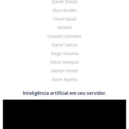
Daniel Donda
Elton Bordim
Cloud Squad
MSWIKI
Osanam Giordane
Daniel Santos
Diego Gouveia
Edson Marques
Nathan Pinotti
Azure Experts
Inteligência artificial em seu servidor.
Tocador
de
vídeo