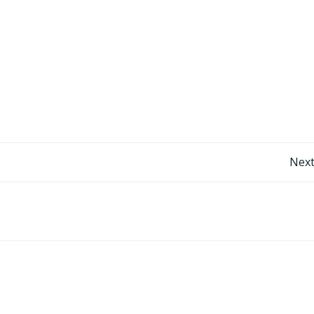
Navegação
Next
de
Post