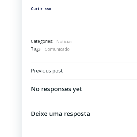
Curtir isso:
Categories:
Notícias
Tags:
Comunicado
Navegação
Previous post
de
No responses yet
Post
Deixe uma resposta