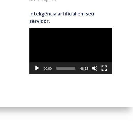
Inteligência artificial em seu
servidor.
Tocador
de
vídeo
00:00
48:13