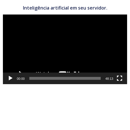
Inteligência artificial em seu servidor.
Tocador
de
vídeo
00:00
48:13