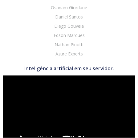
Osanam Giordane
Daniel Santos
Diego Gouveia
Edson Marques
Nathan Pinotti
Azure Experts
Inteligência artificial em seu servidor.
Tocador
de
vídeo