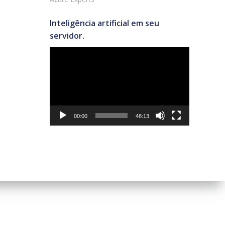
Inteligência artificial em seu
servidor.
Tocador
de
vídeo
00:00
48:13