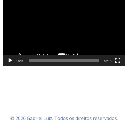
Tocador
de
vídeo
00:00
48:13
© 2026 Gabriel Luiz. Todos os direitos reservados.