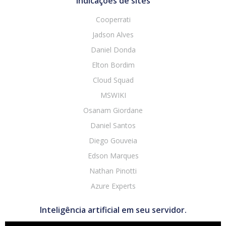
Indicações de sites
Cooperrati
Jadson Alves
Daniel Donda
Elton Bordim
Cloud Squad
MSWIKI
Osanam Giordane
Daniel Santos
Diego Gouveia
Edson Marques
Nathan Pinotti
Azure Experts
Inteligência artificial em seu servidor.