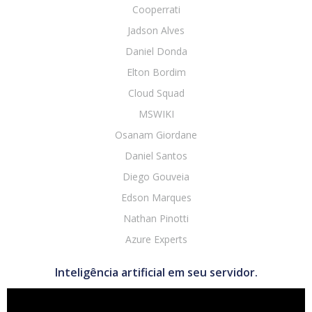
Cooperrati
Jadson Alves
Daniel Donda
Elton Bordim
Cloud Squad
MSWIKI
Osanam Giordane
Daniel Santos
Diego Gouveia
Edson Marques
Nathan Pinotti
Azure Experts
Inteligência artificial em seu servidor.
Tocador