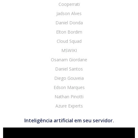
Cooperrati
Jadson Alves
Daniel Donda
Elton Bordim
Cloud Squad
MSWIKI
Osanam Giordane
Daniel Santos
Diego Gouveia
Edson Marques
Nathan Pinotti
Azure Experts
Inteligência artificial em seu servidor.
Tocador