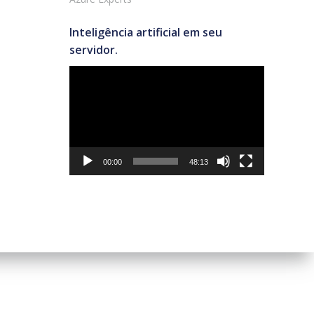
Inteligência artificial em seu
servidor.
Tocador
de
vídeo
00:00
48:13