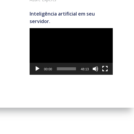
Inteligência artificial em seu
servidor.
Tocador
de
vídeo
00:00
48:13