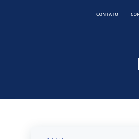
Pular
para
CONTATO
CON
o
conteúdo