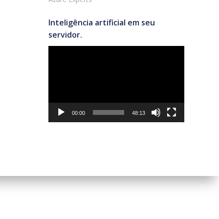
Inteligência artificial em seu
servidor.
Tocador
de
vídeo
00:00
48:13