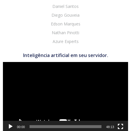
Daniel Santos
Diego Gouveia
Edson Marques
Nathan Pinotti
Azure Experts
Inteligência artificial em seu servidor.
Tocador
de
vídeo
00:00
48:13