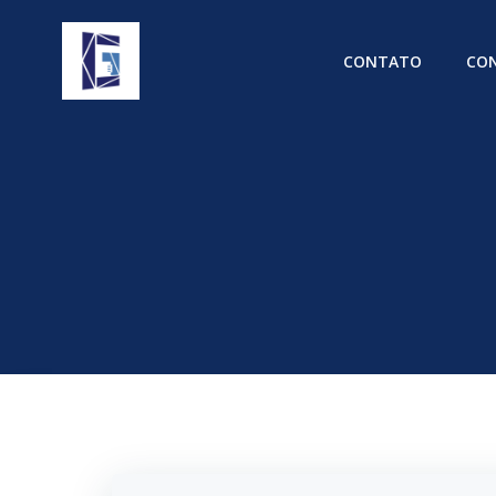
Pular
para
CONTATO
CON
o
conteúdo