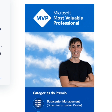
e
er
e