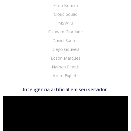
Elton Bordim
Cloud Squad
MSWIKI
Osanam Giordane
Daniel Santos
Diego Gouveia
Edson Marques
Nathan Pinotti
Azure Experts
Inteligência artificial em seu servidor.
Tocador
de
vídeo