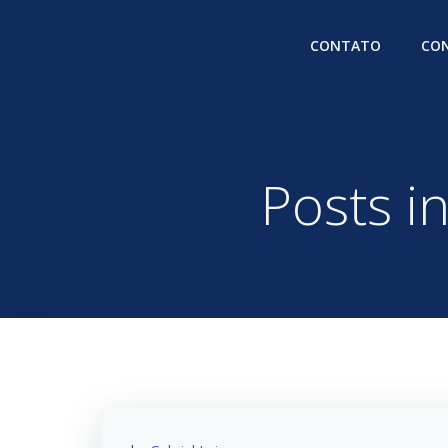
Pular
para
CONTATO
CON
o
conteúdo
Posts i