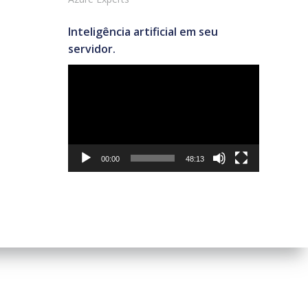
Inteligência artificial em seu
servidor.
Tocador
de
vídeo
00:00
48:13