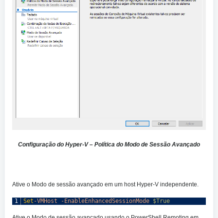
Configuração do Hyper-V – Política do Modo de Sessão Avançado
Ative o Modo de sessão avançado em um host Hyper-V independente.
1
Set
-VMHost
-EnableEnhancedSessionMode
$True
Ative o Modo de sessão avançado usando o PowerShell Remoting em