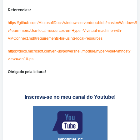
Referencias:
https://github.com/MicrosoftDocs/windowsserverdocs/blob/master/WindowsServ
v/learn-more/Use-local-resources-on-Hyper-V-virtual-machine-with-
VMConnect.md#requirements-for-using-local-resources
https://docs.microsoft.com/en-us/powershell/module/hyper-v/set-vmhost?
view=win10-ps
Obrigado pela leitura!
Inscreva-se no meu canal do Youtube!