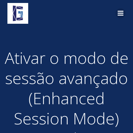
Pular
para
o
conteúdo
Ativar o modo de
sessão avançado
(Enhanced
Session Mode)