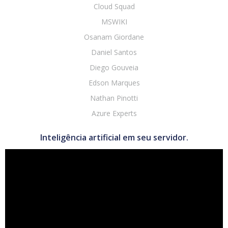
Cloud Squad
MSWIKI
Osanam Giordane
Daniel Santos
Diego Gouveia
Edson Marques
Nathan Pinotti
Azure Experts
Inteligência artificial em seu servidor.
Tocador
de
vídeo