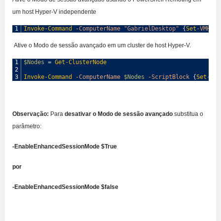
um host Hyper-V independente
1
Invoke-Command
-ComputerName
"GabrielDesktop"
{
Set
-VMHost
Ative o Modo de sessão avançado em um cluster de host Hyper-V.
1
$Nodes
=
Get-ClusterNode
2
3
Invoke-Command
-ComputerName
$Nodes
-ScriptBlock
{
Set
-VMh
Observação:
Para
desativar o Modo de sessão avançado
substitua o
parâmetro:
-EnableEnhancedSessionMode $True
por
-EnableEnhancedSessionMode $false