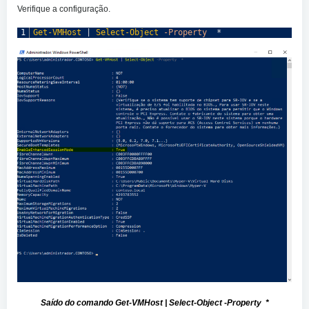
Verifique a configuração.
1
Get-VMHost
|
Select-Object
-Property
*
Saído do comando Get-VMHost | Select-Object -Property *